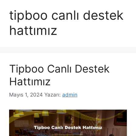
tipboo canlı destek
hattımız
Tipboo Canlı Destek
Hattımız
Mayıs 1, 2024
Yazarı:
admin