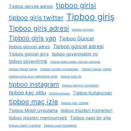
tipboo girisi
Tipboo gerçek adresi
Tipboo giriş
tipboo giris twitter
Tipboo giriş adresi
tipboo girişleri
Tipboo giriş yap
Tipboo Güncel
Tipboo güncel adresi
tipboo güncel adres
Tipboo güncel giriş
tipboo güvenilebilir mi
tipboo güvenilirliği
tipboo hakkındaki güncel raporlar
tipboo hesap kaydı
tipboo hizmet uygulaması
tipboo hukuki yönler
tipboo hızla oyun sektörüne girdi
tipboo hızlı mı
tipboo instagram
tipboo i̇letişim hizmetleri
tipboo kaç oldu
Tipboo Kullanıcıları
tipboo konusu
tipboo maç izle
tipboo maç izleme
Tipboo Mobil Uygulama
tipboo müşteri hizmetleri
tipboo müşteri memnuniyeti
Tipboo nasıl bir site
tipboo onaylı i̇çerikler
tipboo oyun hizmetleri