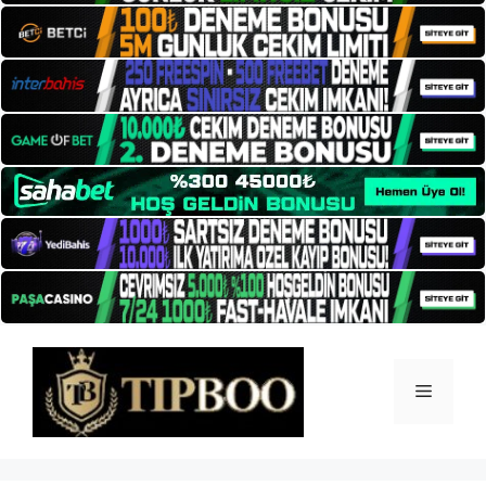
İçeriğe
atla
Menü