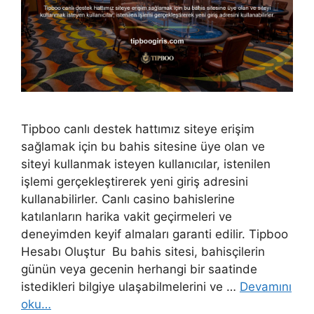
Tipboo canlı destek hattımız siteye erişim
sağlamak için bu bahis sitesine üye olan ve
siteyi kullanmak isteyen kullanıcılar, istenilen
işlemi gerçekleştirerek yeni giriş adresini
kullanabilirler. Canlı casino bahislerine
katılanların harika vakit geçirmeleri ve
deneyimden keyif almaları garanti edilir. Tipboo
Hesabı Oluştur Bu bahis sitesi, bahisçilerin
günün veya gecenin herhangi bir saatinde
istedikleri bilgiye ulaşabilmelerini ve …
Devamını
oku…