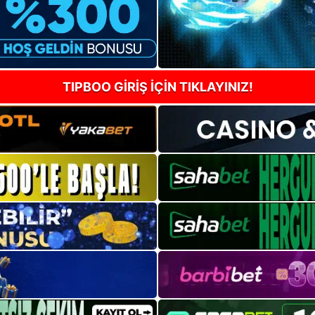
TIPBOO GİRİŞ İÇİN TIKLAYINIZ!