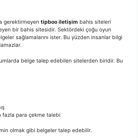
ya gerektirmeyen
tipboo iletişim
bahis siteleri
eyen bir bahis sitesidir. Sektördeki çoğu oyun
belgeler sağlamalarını ister. Bu yüzden insanlar bilgi
ğlamazlar.
mlarda belge talep edebilen sitelerden biridir. Bu
mış
 fazla para çekme talebi
emin olmak gibi belgeler talep edebilir.