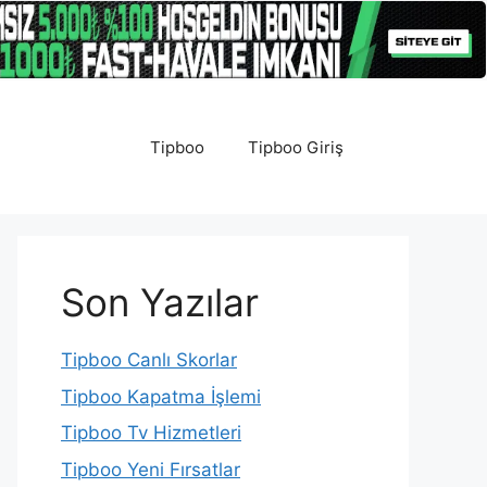
Tipboo
Tipboo Giriş
Son Yazılar
Tipboo Canlı Skorlar
Tipboo Kapatma İşlemi
Tipboo Tv Hizmetleri
Tipboo Yeni Fırsatlar