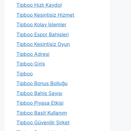
Tipboo Hızlı Kaydol
Tipboo Kesintisiz Hizmet
Tipboo Kolay İşlemler
Tipboo Espor Bahisleri
Tipboo Kesintisiz Oyun
Tipboo Adresi
Tipboo Giriş
Tipboo
Tipboo Bonus Bolluğu
Tipboo Bahis Sayısı
Tipboo Piyasa Etkisi
Tipboo Basit Kullanım
Tipboo Güvenilir Şirket