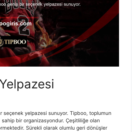
Yelpazesi
r seçenek yelpazesi sunuyor. Tipboo, toplumun
e sahip bir organizasyondur. Çeşitliliğe olan
örmektedir. Sürekli olarak olumlu geri dönüşler