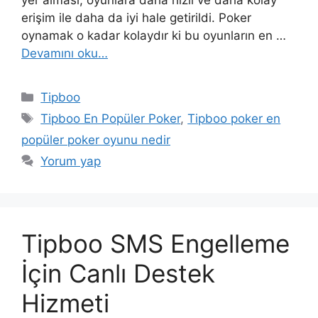
yer alması, oyunlara daha hızlı ve daha kolay
erişim ile daha da iyi hale getirildi. Poker
oynamak o kadar kolaydır ki bu oyunların en …
Devamını oku…
Kategoriler
Tipboo
Etiketler
Tipboo En Popüler Poker
,
Tipboo poker en
popüler poker oyunu nedir
Yorum yap
Tipboo SMS Engelleme
İçin Canlı Destek
Hizmeti