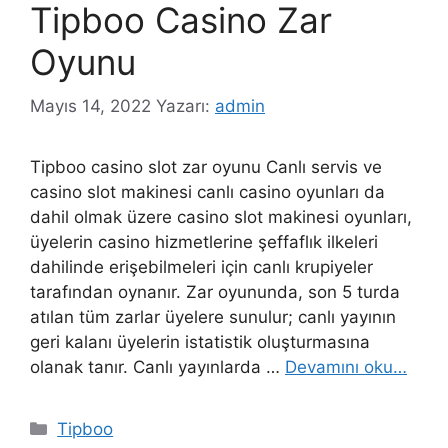
Tipboo Casino Zar
Oyunu
Mayıs 14, 2022
Yazarı:
admin
Tipboo casino slot zar oyunu Canlı servis ve
casino slot makinesi canlı casino oyunları da
dahil olmak üzere casino slot makinesi oyunları,
üyelerin casino hizmetlerine şeffaflık ilkeleri
dahilinde erişebilmeleri için canlı krupiyeler
tarafından oynanır. Zar oyununda, son 5 turda
atılan tüm zarlar üyelere sunulur; canlı yayının
geri kalanı üyelerin istatistik oluşturmasına
olanak tanır. Canlı yayınlarda …
Devamını oku…
Kategoriler
Tipboo