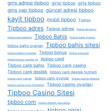
giris adresi tipboo
girisi tipboo
giris tipboo
giris yap tipboo
güncel adresi tipboo
kayit tipboo
mobil tipboo
Tipboo
Tipboo adres
Tipboo adresi
tipboo altyapısı
Tipboo Bahis
tipboo ana kategori
tipboo bahis konusu
Tipboo bahis sitesi
tipboo bahis oranları
Tipboo bonus
tipboo bahisçi kuralları
tipboo bonuslar
tipboo canli
tipboo bonus popüler mi
Tipboo canlı bahis
Tipboo canlı casino
Tipboo canlı destek
tipboo canlı destek hizmeti
tipboo canlı oyunlar
tipboo canlı maçları
tipboo casino eğlence
Tipboo casino oyunları
tipboo casino oyun hizmetleri
Tipboo Casino Sitesi
tipboo com
tipboo dikkatli davranma
tipboo girisi