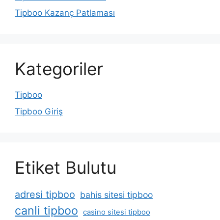
Tipboo Kazanç Patlaması
Kategoriler
Tipboo
Tipboo Giriş
Etiket Bulutu
adresi tipboo
bahis sitesi tipboo
canli tipboo
casino sitesi tipboo