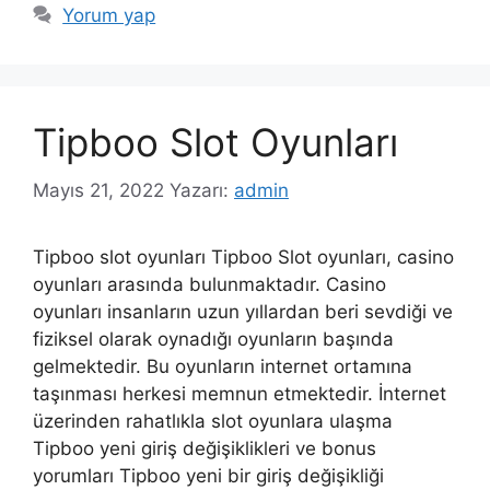
Yorum yap
Tipboo Slot Oyunları
Mayıs 21, 2022
Yazarı:
admin
Tipboo slot oyunları Tipboo Slot oyunları, casino
oyunları arasında bulunmaktadır. Casino
oyunları insanların uzun yıllardan beri sevdiği ve
fiziksel olarak oynadığı oyunların başında
gelmektedir. Bu oyunların internet ortamına
taşınması herkesi memnun etmektedir. İnternet
üzerinden rahatlıkla slot oyunlara ulaşma
Tipboo yeni giriş değişiklikleri ve bonus
yorumları Tipboo yeni bir giriş değişikliği