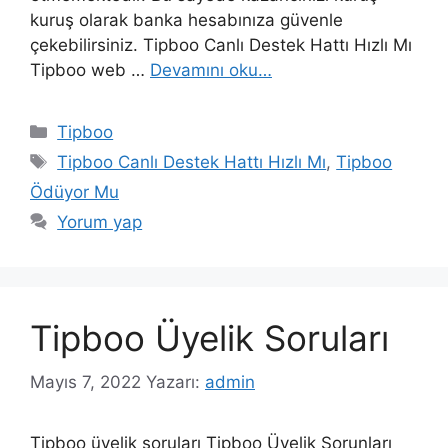
kuruş olarak banka hesabınıza güvenle
çekebilirsiniz. Tipboo Canlı Destek Hattı Hızlı Mı
Tipboo web …
Devamını oku…
Kategoriler
Tipboo
Etiketler
Tipboo Canlı Destek Hattı Hızlı Mı
,
Tipboo
Ödüyor Mu
Yorum yap
Tipboo Üyelik Soruları
Mayıs 7, 2022
Yazarı:
admin
Tipboo üyelik soruları Tipboo Üyelik Sorunları