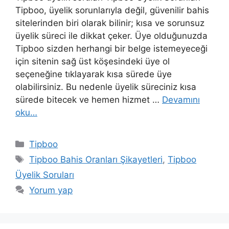
Tipboo, üyelik sorunlarıyla değil, güvenilir bahis
sitelerinden biri olarak bilinir; kısa ve sorunsuz
üyelik süreci ile dikkat çeker. Üye olduğunuzda
Tipboo sizden herhangi bir belge istemeyeceği
için sitenin sağ üst köşesindeki üye ol
seçeneğine tıklayarak kısa sürede üye
olabilirsiniz. Bu nedenle üyelik süreciniz kısa
sürede bitecek ve hemen hizmet …
Devamını
oku…
Kategoriler
Tipboo
Etiketler
Tipboo Bahis Oranları Şikayetleri
,
Tipboo
Üyelik Soruları
Yorum yap