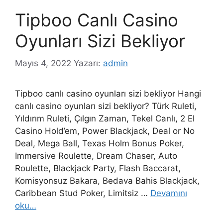
Tipboo Canlı Casino
Oyunları Sizi Bekliyor
Mayıs 4, 2022
Yazarı:
admin
Tipboo canlı casino oyunları sizi bekliyor Hangi
canlı casino oyunları sizi bekliyor? Türk Ruleti,
Yıldırım Ruleti, Çılgın Zaman, Tekel Canlı, 2 El
Casino Hold’em, Power Blackjack, Deal or No
Deal, Mega Ball, Texas Holm Bonus Poker,
Immersive Roulette, Dream Chaser, Auto
Roulette, Blackjack Party, Flash Baccarat,
Komisyonsuz Bakara, Bedava Bahis Blackjack,
Caribbean Stud Poker, Limitsiz …
Devamını
oku…