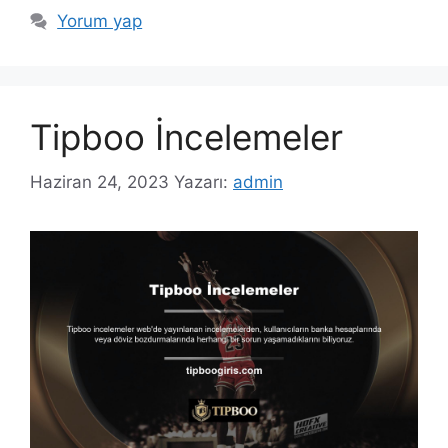
Yorum yap
Tipboo İncelemeler
Haziran 24, 2023
Yazarı:
admin