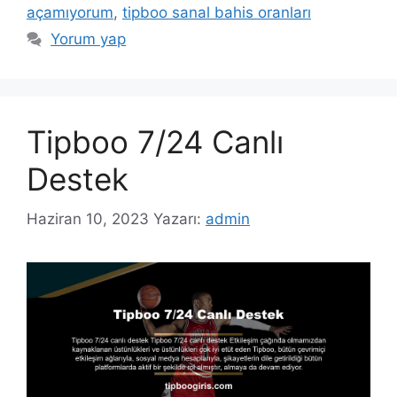
açamıyorum
,
tipboo sanal bahis oranları
Yorum yap
Tipboo 7/24 Canlı
Destek
Haziran 10, 2023
Yazarı:
admin