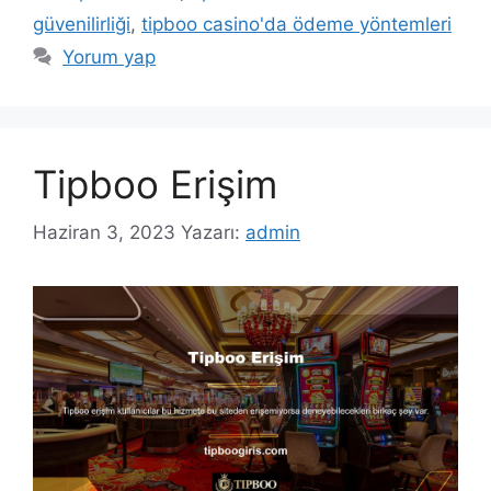
güvenilirliği
,
tipboo casino'da ödeme yöntemleri
Yorum yap
Tipboo Erişim
Haziran 3, 2023
Yazarı:
admin