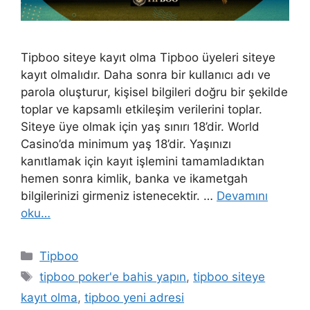
Tipboo siteye kayıt olma Tipboo üyeleri siteye
kayıt olmalıdır. Daha sonra bir kullanıcı adı ve
parola oluşturur, kişisel bilgileri doğru bir şekilde
toplar ve kapsamlı etkileşim verilerini toplar.
Siteye üye olmak için yaş sınırı 18’dir. World
Casino’da minimum yaş 18’dir. Yaşınızı
kanıtlamak için kayıt işlemini tamamladıktan
hemen sonra kimlik, banka ve ikametgah
bilgilerinizi girmeniz istenecektir. …
Devamını
oku…
Kategoriler
Tipboo
Etiketler
tipboo poker'e bahis yapın
,
tipboo siteye
kayıt olma
,
tipboo yeni adresi