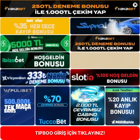
×
TIPBOO GİRİŞ İÇİN TIKLAYINIZ!