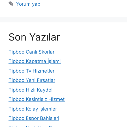
Yorum yap
Son Yazılar
Tipboo Canlı Skorlar
Tipboo Kapatma İşlemi
Tipboo Tv Hizmetleri
Tipboo Yeni Fırsatlar
Tipboo Hızlı Kaydol
Tipboo Kesintisiz Hizmet
Tipboo Kolay İşlemler
Tipboo Espor Bahisleri