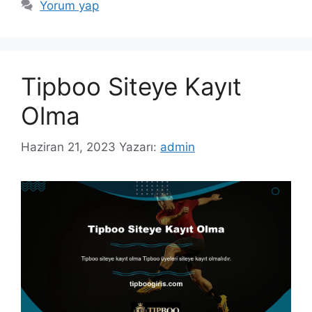
Yorum yap
Tipboo Siteye Kayıt
Olma
Haziran 21, 2023
Yazarı:
admin