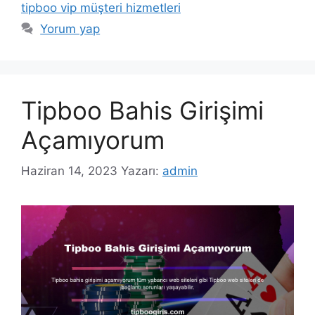
tipboo vip müşteri hizmetleri
Yorum yap
Tipboo Bahis Girişimi
Açamıyorum
Haziran 14, 2023
Yazarı:
admin