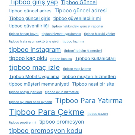
Tipboo giriş yap
Tipboo Güncel
Tipboo güncel adresi
tipboo güncel adres
Tipboo güncel giriş
tipboo güvenilebilir mi
tipboo güvenilirliği
tipboo hakkındaki güncel raporlar
tipboo hesap kaydı
tipboo hizmet uygulaması
tipboo hukuki yönler
tipboo hızla oyun sektörüne girdi
tipboo hızlı mı
tipboo instagram
tipboo i̇letişim hizmetleri
tipboo kaç oldu
Tipboo Kullanıcıları
tipboo konusu
tipboo maç izle
tipboo maç izleme
Tipboo Mobil Uygulama
tipboo müşteri hizmetleri
tipboo müşteri memnuniyeti
Tipboo nasıl bir site
tipboo onaylı i̇çerikler
tipboo oyun hizmetleri
Tipboo Para Yatırma
tipboo oyunları nasıl oynanır
Tipboo Para Çekme
tipboo pazarı
tipboo promosyon
tipboo popüler mi
tipboo promosyon kodu