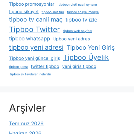
Tipboo promosyonları
tipboo ruleti nasıl oynanır
tipboo sikayet
tipboo slot tipi
tipboo sosyal medya
tipboo tv canli maç
tipboo tv izle
Tipboo Twitter
tipboo web sayfası
tipboo whatsapp
tipboo yeni adres
tipboo yeni adresi
Tipboo Yeni Giriş
Tipboo Üyelik
Tipboo yeni güncel giriş
twitter tipboo
yeni giris tipboo
tipboo şansı
tipboo ek faydaları nelerdir
Arşivler
Temmuz 2026
Haziran 2026