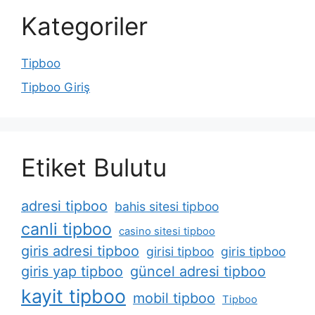
Kategoriler
Tipboo
Tipboo Giriş
Etiket Bulutu
adresi tipboo
bahis sitesi tipboo
canli tipboo
casino sitesi tipboo
giris adresi tipboo
girisi tipboo
giris tipboo
giris yap tipboo
güncel adresi tipboo
kayit tipboo
mobil tipboo
Tipboo