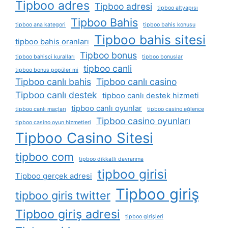
Tipboo adres
Tipboo adresi
tipboo altyapısı
Tipboo Bahis
tipboo ana kategori
tipboo bahis konusu
Tipboo bahis sitesi
tipboo bahis oranları
Tipboo bonus
tipboo bahisçi kuralları
tipboo bonuslar
tipboo canli
tipboo bonus popüler mi
Tipboo canlı bahis
Tipboo canlı casino
Tipboo canlı destek
tipboo canlı destek hizmeti
tipboo canlı oyunlar
tipboo canlı maçları
tipboo casino eğlence
Tipboo casino oyunları
tipboo casino oyun hizmetleri
Tipboo Casino Sitesi
tipboo com
tipboo dikkatli davranma
tipboo girisi
Tipboo gerçek adresi
Tipboo giriş
tipboo giris twitter
Tipboo giriş adresi
tipboo girişleri