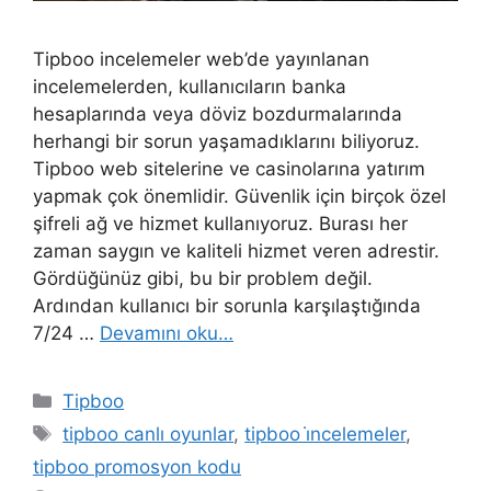
Tipboo incelemeler web’de yayınlanan
incelemelerden, kullanıcıların banka
hesaplarında veya döviz bozdurmalarında
herhangi bir sorun yaşamadıklarını biliyoruz.
Tipboo web sitelerine ve casinolarına yatırım
yapmak çok önemlidir. Güvenlik için birçok özel
şifreli ağ ve hizmet kullanıyoruz. Burası her
zaman saygın ve kaliteli hizmet veren adrestir.
Gördüğünüz gibi, bu bir problem değil.
Ardından kullanıcı bir sorunla karşılaştığında
7/24 …
Devamını oku…
Kategoriler
Tipboo
Etiketler
tipboo canlı oyunlar
,
tipboo i̇ncelemeler
,
tipboo promosyon kodu