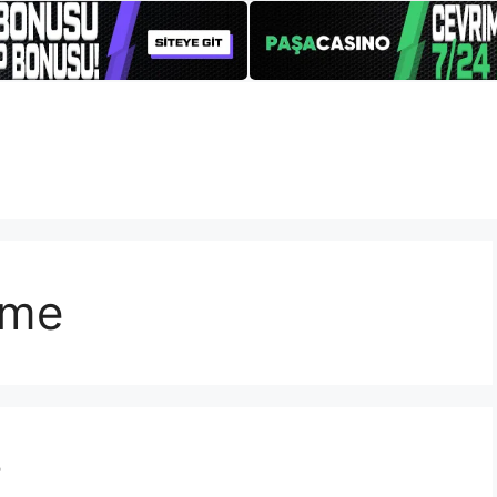
kme
r