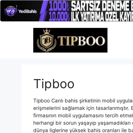
İçeriğe
atla
Tipboo
Tipboo Canlı bahis şirketinin mobil uygula
erişmelerini sağlamak için tasarlanmıştı
firmasının mobil uygulamasını tercih etme
herhangi bir sorun yaşayıp yaşamadıkları ç
dünya liglerine yüksek bahis oranları ile 