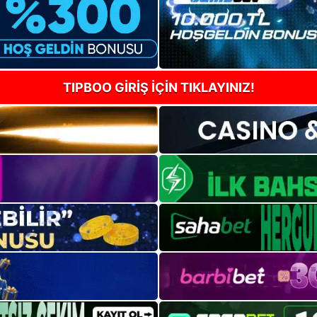
TIPBOO GİRİŞ İÇİN TIKLAYINIZ!