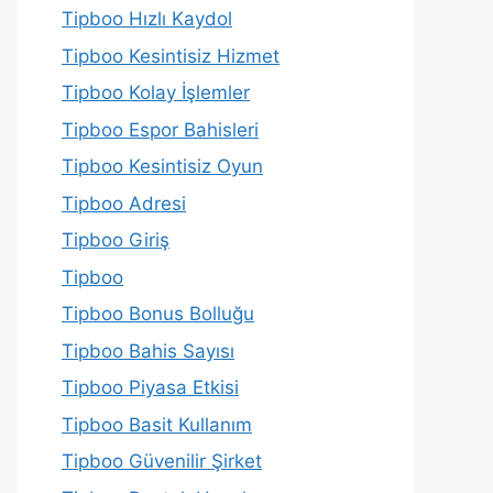
Tipboo Hızlı Kaydol
Tipboo Kesintisiz Hizmet
Tipboo Kolay İşlemler
Tipboo Espor Bahisleri
Tipboo Kesintisiz Oyun
Tipboo Adresi
Tipboo Giriş
Tipboo
Tipboo Bonus Bolluğu
Tipboo Bahis Sayısı
Tipboo Piyasa Etkisi
Tipboo Basit Kullanım
Tipboo Güvenilir Şirket