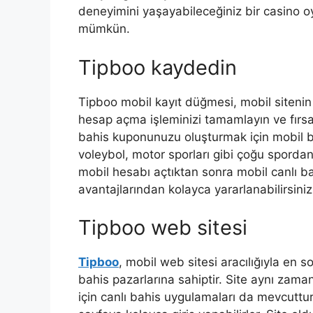
deneyimini yaşayabileceğiniz bir casino 
mümkün.
Tipboo kaydedin
Tipboo mobil kayıt düğmesi, mobil siteni
hesap açma işleminizi tamamlayın ve fırsa
bahis kuponunuzu oluşturmak için mobil bahi
voleybol, motor sporları gibi çoğu spordan
mobil hesabı açtıktan sonra mobil canlı b
avantajlarından kolayca yararlanabilirsiniz
Tipboo web sitesi
Tipboo
, mobil web sitesi aracılığıyla en 
bahis pazarlarına sahiptir. Site aynı zaman
için canlı bahis uygulamaları da mevcuttur.