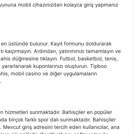
oyununa mobil cihazınızdan kolayca giriş yapmanız
n en üstünde bulunur. Kayıt formunu doldurarak
tı kaçırmayın. Ardından, yatırımınızı tamamlayın ve
s düğmesine tıklayın. Futbol, ​​basketbol, ​​tenis,
 yararlanarak kuponlarınızı oluşturun. Tipboo
ahis, mobil casino ve diğer uygulamaların
.
son hizmetleri sunmaktadır. Bahisçiler en popüler
da birçok farklı spor dalı sunmaktadır. Bahisçiler
 Mevcut giriş adresini tercih eden kullanıcılar, ana