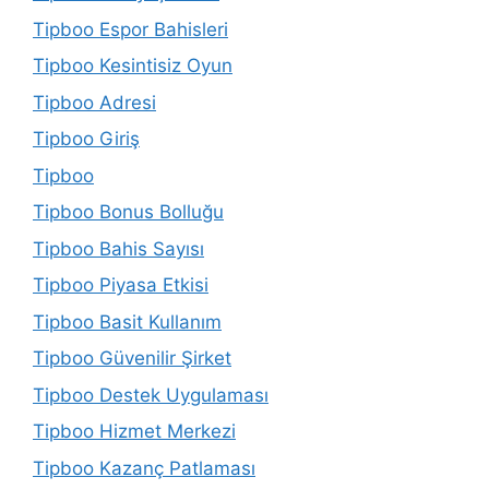
Tipboo Espor Bahisleri
Tipboo Kesintisiz Oyun
Tipboo Adresi
Tipboo Giriş
Tipboo
Tipboo Bonus Bolluğu
Tipboo Bahis Sayısı
Tipboo Piyasa Etkisi
Tipboo Basit Kullanım
Tipboo Güvenilir Şirket
Tipboo Destek Uygulaması
Tipboo Hizmet Merkezi
Tipboo Kazanç Patlaması