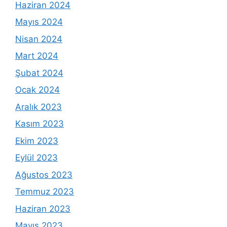
Haziran 2024
Mayıs 2024
Nisan 2024
Mart 2024
Şubat 2024
Ocak 2024
Aralık 2023
Kasım 2023
Ekim 2023
Eylül 2023
Ağustos 2023
Temmuz 2023
Haziran 2023
Mayıs 2023