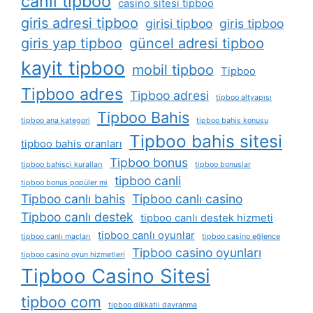
canli tipboo
casino sitesi tipboo
giris adresi tipboo
girisi tipboo
giris tipboo
giris yap tipboo
güncel adresi tipboo
kayit tipboo
mobil tipboo
Tipboo
Tipboo adres
Tipboo adresi
tipboo altyapısı
Tipboo Bahis
tipboo ana kategori
tipboo bahis konusu
Tipboo bahis sitesi
tipboo bahis oranları
Tipboo bonus
tipboo bahisçi kuralları
tipboo bonuslar
tipboo canli
tipboo bonus popüler mi
Tipboo canlı bahis
Tipboo canlı casino
Tipboo canlı destek
tipboo canlı destek hizmeti
tipboo canlı oyunlar
tipboo canlı maçları
tipboo casino eğlence
Tipboo casino oyunları
tipboo casino oyun hizmetleri
Tipboo Casino Sitesi
tipboo com
tipboo dikkatli davranma