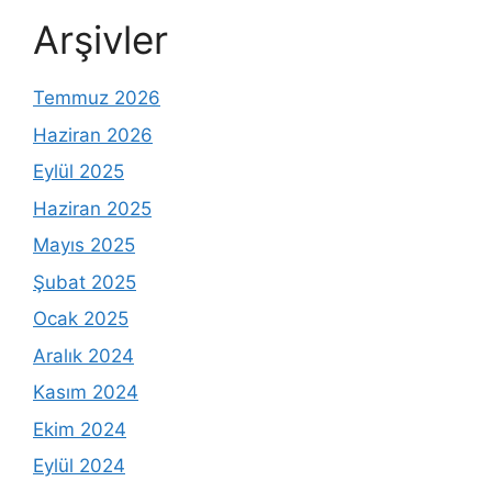
Arşivler
Temmuz 2026
Haziran 2026
Eylül 2025
Haziran 2025
Mayıs 2025
Şubat 2025
Ocak 2025
Aralık 2024
Kasım 2024
Ekim 2024
Eylül 2024