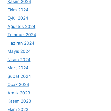
Kasım 2024
Ekim 2024
Eylül 2024
Ağustos 2024
Temmuz 2024
Haziran 2024
Mayıs 2024
Nisan 2024
Mart 2024
Şubat 2024
Ocak 2024
Aralık 2023
Kasım 2023
Ekim 2023