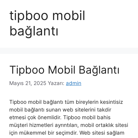
tipboo mobil
bağlantı
Tipboo Mobil Bağlantı
Mayıs 21, 2025
Yazarı:
admin
Tipboo mobil bağlantı tüm bireylerin kesintisiz
mobil bağlantı sunan web sitelerini takdir
etmesi çok önemlidir. Tipboo mobil bahis
müşteri hizmetleri ayrıntıları, mobil ortaklık sitesi
için mükemmel bir seçimdir. Web sitesi sağlam