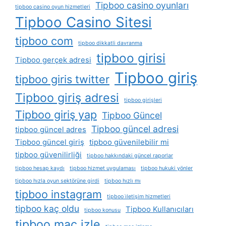
Tipboo casino oyunları
tipboo casino oyun hizmetleri
Tipboo Casino Sitesi
tipboo com
tipboo dikkatli davranma
tipboo girisi
Tipboo gerçek adresi
Tipboo giriş
tipboo giris twitter
Tipboo giriş adresi
tipboo girişleri
Tipboo giriş yap
Tipboo Güncel
Tipboo güncel adresi
tipboo güncel adres
Tipboo güncel giriş
tipboo güvenilebilir mi
tipboo güvenilirliği
tipboo hakkındaki güncel raporlar
tipboo hesap kaydı
tipboo hizmet uygulaması
tipboo hukuki yönler
tipboo hızla oyun sektörüne girdi
tipboo hızlı mı
tipboo instagram
tipboo i̇letişim hizmetleri
tipboo kaç oldu
Tipboo Kullanıcıları
tipboo konusu
tipboo maç izle