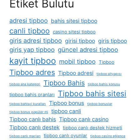
Etiket Bulutu
adresi tipboo
bahis sitesi tipboo
canli tipboo
casino sitesi tipboo
giris adresi tipboo
girisi tipboo
giris tipboo
giris yap tipboo
güncel adresi tipboo
kayit tipboo
mobil tipboo
Tipboo
Tipboo adres
Tipboo adresi
tipboo altyapısı
Tipboo Bahis
tipboo ana kategori
tipboo bahis konusu
Tipboo bahis sitesi
tipboo bahis oranları
Tipboo bonus
tipboo bahisçi kuralları
tipboo bonuslar
tipboo canli
tipboo bonus popüler mi
Tipboo canlı bahis
Tipboo canlı casino
Tipboo canlı destek
tipboo canlı destek hizmeti
tipboo canlı oyunlar
tipboo canlı maçları
tipboo casino eğlence