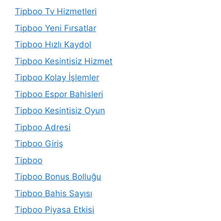
Tipboo Tv Hizmetleri
Tipboo Yeni Fırsatlar
Tipboo Hızlı Kaydol
Tipboo Kesintisiz Hizmet
Tipboo Kolay İşlemler
Tipboo Espor Bahisleri
Tipboo Kesintisiz Oyun
Tipboo Adresi
Tipboo Giriş
Tipboo
Tipboo Bonus Bolluğu
Tipboo Bahis Sayısı
Tipboo Piyasa Etkisi