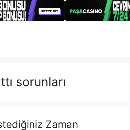
ttı sorunları
İstediğiniz Zaman