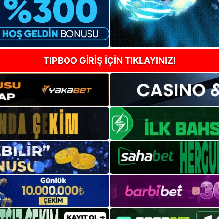
TIPBOO GİRİŞ İÇİN TIKLAYINIZ!