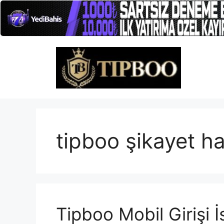
İçeriğe
atla
tipboo şikayet ha
Tipboo Mobil Girişi 