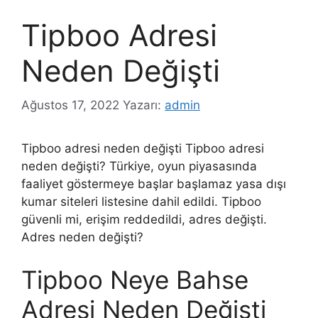
Tipboo Adresi
Neden Değişti
Ağustos 17, 2022
Yazarı:
admin
Tipboo adresi neden değişti Tipboo adresi
neden değişti? Türkiye, oyun piyasasında
faaliyet göstermeye başlar başlamaz yasa dışı
kumar siteleri listesine dahil edildi. Tipboo
güvenli mi, erişim reddedildi, adres değişti.
Adres neden değişti?
Tipboo Neye Bahse
Adresi Neden Değişti