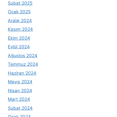
Şubat 2025
Ocak 2025
Aralık 2024
Kasım 2024
Ekim 2024
Eylül 2024
Ağustos 2024
Temmuz 2024
Haziran 2024
Mayıs 2024
Nisan 2024
Mart 2024
Şubat 2024
Ocak 2024