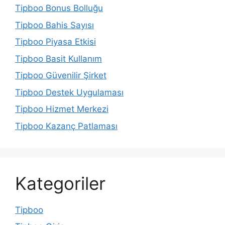
Tipboo Bonus Bolluğu
Tipboo Bahis Sayısı
Tipboo Piyasa Etkisi
Tipboo Basit Kullanım
Tipboo Güvenilir Şirket
Tipboo Destek Uygulaması
Tipboo Hizmet Merkezi
Tipboo Kazanç Patlaması
Kategoriler
Tipboo