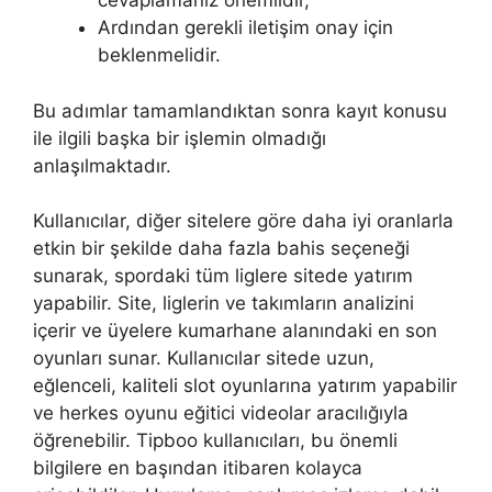
cevaplamanız önemlidir,
Ardından gerekli iletişim onay için
beklenmelidir.
Bu adımlar tamamlandıktan sonra kayıt konusu
ile ilgili başka bir işlemin olmadığı
anlaşılmaktadır.
Kullanıcılar, diğer sitelere göre daha iyi oranlarla
etkin bir şekilde daha fazla bahis seçeneği
sunarak, spordaki tüm liglere sitede yatırım
yapabilir. Site, liglerin ve takımların analizini
içerir ve üyelere kumarhane alanındaki en son
oyunları sunar. Kullanıcılar sitede uzun,
eğlenceli, kaliteli slot oyunlarına yatırım yapabilir
ve herkes oyunu eğitici videolar aracılığıyla
öğrenebilir. Tipboo kullanıcıları, bu önemli
bilgilere en başından itibaren kolayca