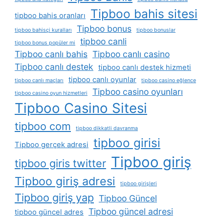
Tipboo bahis sitesi
tipboo bahis oranları
Tipboo bonus
tipboo bahisçi kuralları
tipboo bonuslar
tipboo canli
tipboo bonus popüler mi
Tipboo canlı bahis
Tipboo canlı casino
Tipboo canlı destek
tipboo canlı destek hizmeti
tipboo canlı oyunlar
tipboo canlı maçları
tipboo casino eğlence
Tipboo casino oyunları
tipboo casino oyun hizmetleri
Tipboo Casino Sitesi
tipboo com
tipboo dikkatli davranma
tipboo girisi
Tipboo gerçek adresi
Tipboo giriş
tipboo giris twitter
Tipboo giriş adresi
tipboo girişleri
Tipboo giriş yap
Tipboo Güncel
Tipboo güncel adresi
tipboo güncel adres