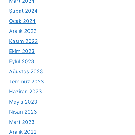
Mart 2024
Şubat 2024
Ocak 2024
Aralık 2023
Kasım 2023
Ekim 2023
Eylül 2023
Ağustos 2023
Temmuz 2023
Haziran 2023
Mayıs 2023
Nisan 2023
Mart 2023
Aralık 2022