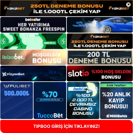
×
TIPBOO GİRİŞ İÇİN TIKLAYINIZ!